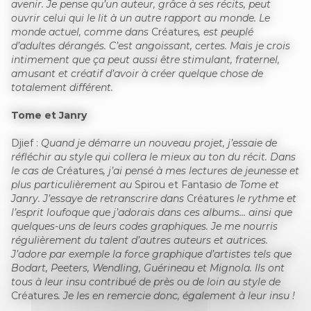
avenir. Je pense qu’un auteur, grâce à ses récits, peut
ouvrir celui qui le lit à un autre rapport au monde. Le
monde actuel, comme dans
Créatures
, est peuplé
d’adultes dérangés. C’est angoissant, certes. Mais je crois
intimement que ça peut aussi être stimulant, fraternel,
amusant et créatif d’avoir à créer quelque chose de
totalement différent.
Tome et Janry
Djief :
Quand je démarre un nouveau projet, j’essaie de
réfléchir au style qui collera le mieux au ton du récit. Dans
le cas de
Créatures
, j’ai pensé à mes lectures de jeunesse et
plus particulièrement au
Spirou et Fantasio
de Tome et
Janry. J’essaye de retranscrire dans
Créatures
le rythme et
l’esprit loufoque que j’adorais dans ces albums… ainsi que
quelques-uns de leurs codes graphiques. Je me nourris
régulièrement du talent d’autres auteurs et autrices.
J’adore par exemple la force graphique d’artistes tels que
Bodart, Peeters, Wendling, Guérineau et Mignola. Ils ont
tous à leur insu contribué de près ou de loin au style de
Créatures
. Je les en remercie donc, également à leur insu !