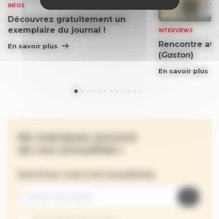
INFOS
Découvrez gratuitement un
exemplaire du journal !
INTERVIEWS
Rencontre ave
En savoir plus
(
Gaston
)
En savoir plus
Ne manquez aucune
de nos actualités !
Inscrivez-vous à la newsletter