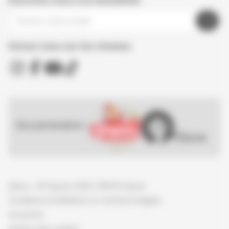
Inscrivez-vous à la newsletter
Suivez nous sur les réseaux
Nos partenaires :
Spirou - © Dupuis, 2026 / NB © Dupuis
Conditions d'utilisation et mentions légales
Vie privée