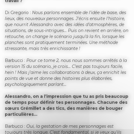
travail ?
Di Gregorio :
Nous parlons ensemble de l’idée de base, des
lieux, des nouveaux personnages. J’écris ensuite l’histoire,
que nourrit Alessandro avec des idées d’atmosphères, de
situations, de sous-intrigues… Puis on revient en arrière, on
retouche, on change le scénario jusqu’à la fin, lorsque les
planches sont pratiquement terminées. Une méthode
stressante, mais très enrichissante !
Barbucci :
Pour ce tome 2, nous nous sommes arrêtés à la
version 15 du scénario, je crois… C’est pas toujours facile,
hein ! Mais j’aime les collaborations à deux, ça enrichit les
points de vue et donne des histoires plus élaborées,
psychologiquement parlant…
Alessandro, on a l’impression que tu as pris beaucoup
de temps pour définir tes personnages. Chacune des
sœurs Grémillet a des tics, des manières de bouger
particulières…
Barbucci :
Oui, la gestation de mes personnages est
toujours très longue. C’est fondamental, si je veux qu’ils