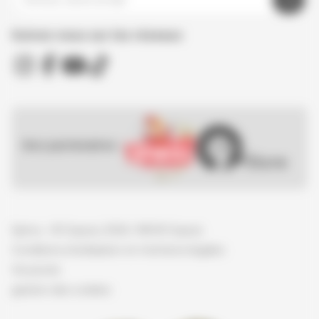
Suivez nous sur les réseaux
Nos partenaires :
Spirou - © Dupuis, 2026 / NB © Dupuis
Conditions d'utilisation et mentions légales
Vie privée
gestion des cookies