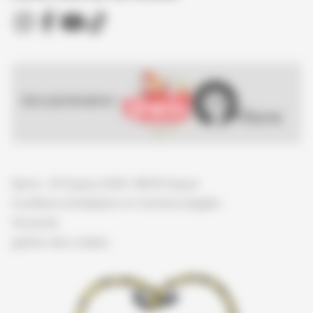
Nos partenaires :
Spirou - © Dupuis, 2026 / NB © Dupuis
Conditions d'utilisation et mentions légales
Vie privée
gestion des cookies