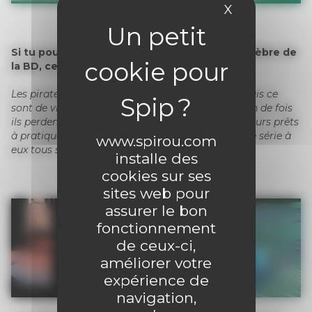
X
Masquer le 
Si tu pouvais reprendre un autre méchant célèbre de
la BD, ce serait lequel ?
Les pirates d’
Astérix
! Pas vraiment méchants, mais ce
sont de vrais entrepreneurs. Peu importe combien de fois
ils perdent leur bateau, les revoilà, encore et toujours prêts
à pratiquer la piraterie. Vraiment, ils méritent une série à
www.spirou.com
eux tous seuls !
installe des
cookies sur ses
sites web pour
assurer le bon
fonctionnement
de ceux-ci,
améliorer votre
expérience de
navigation,