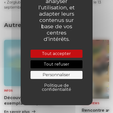
analyser
« Zorglub », tome 3 :
Lady Z
– disponible en librairie le 13
l’utilisation, et
septembre 2019.
adapter leurs
contenus sur
Autres articles
base de vos
centres
d’intérêts.
Tout accepter
Tout refuser
Personnaliser
Politique de
confidentialité
INFOS
Découvrez gratuitement un
exemplaire du journal !
INTERVIEWS
Rencontre ave
En savoir plus