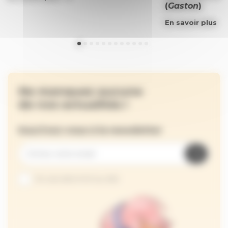
(
Gaston
)
En savoir plus
Ne manquez aucune
de nos actualités !
Inscrivez-vous à la newsletter
Je suis abonné au site