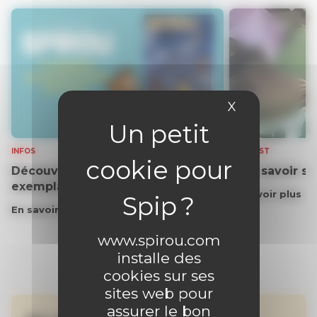
X
Masquer le 
INFOS
PODCAST
Découvrez gratuitement un
Tout savoir s
exemplaire du journal !
En savoir plus
En savoir plus
www.spirou.com
installe des
cookies sur ses
sites web pour
assurer le bon