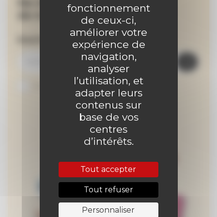
Ne manquez aucune
fonctionnement
de nos actualités !
de ceux-ci,
améliorer votre
Inscrivez-vous à la newsletter
expérience de
navigation,
analyser
l’utilisation, et
Je suis abonné au site
adapter leurs
contenus sur
base de vos
centres
d’intérêts.
Tout accepter
Tout refuser
Personnaliser