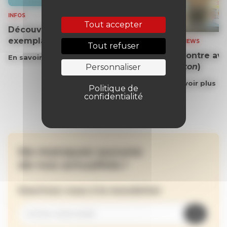
INFOS
Tout accepter
Découvrez gratuitement un
exemplaire du journal !
INTERVIEWS
Tout refuser
Rencontre ave
En savoir plus
(
Gaston
)
Personnaliser
En savoir plus
Politique de
confidentialité
Ne manquez aucune
de nos actualités !
Inscrivez-vous à la newsletter