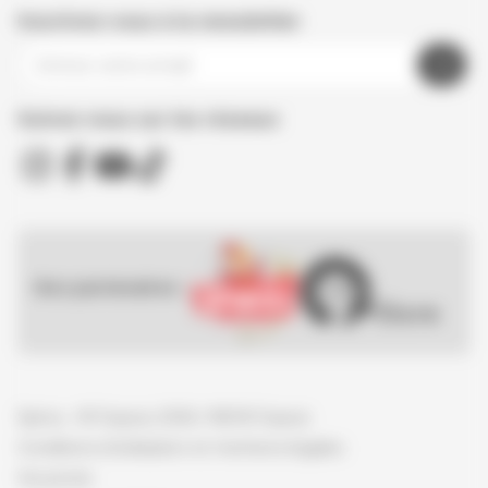
Inscrivez-vous à la newsletter
Suivez nous sur les réseaux
Nos partenaires :
Spirou - © Dupuis, 2026 / NB © Dupuis
Conditions d'utilisation et mentions légales
Vie privée