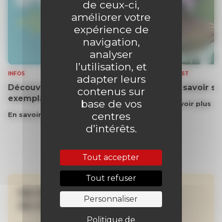
de ceux-ci,
améliorer votre
expérience de
navigation,
analyser
l’utilisation, et
INFOS
PODCAST
adapter leurs
Découvrez gratuitement un
Tout savoir s
contenus sur
exemplaire du journal !
base de vos
En savoir plus
centres
En savoir plus
d’intérêts.
Tout accepter
Tout refuser
Ne manquez aucune
Personnaliser
de nos actualités !
Politique de