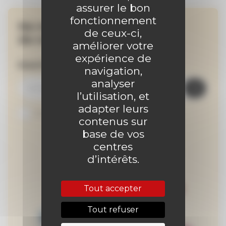
assurer le bon
fonctionnement
Ne manquez aucune
de ceux-ci,
de nos actualités !
améliorer votre
expérience de
Inscrivez-vous à la newsletter
navigation,
analyser
l’utilisation, et
adapter leurs
Je suis abonné au site
contenus sur
base de vos
centres
d’intérêts.
Tout accepter
Tout refuser