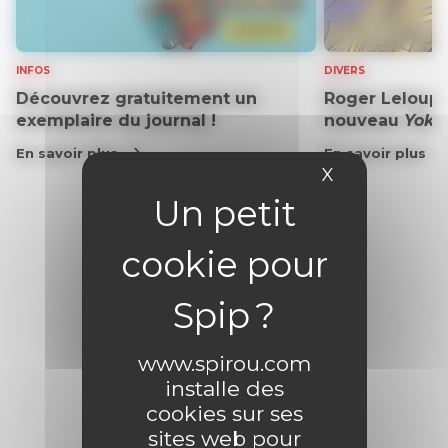
INFOS
DIVERS
Découvrez gratuitement un
Roger Leloup n
exemplaire du journal !
nouveau
Yoko
En savoir plus
En savoir plus
X
Masquer le 
www.spirou.com
installe des
cookies sur ses
sites web pour