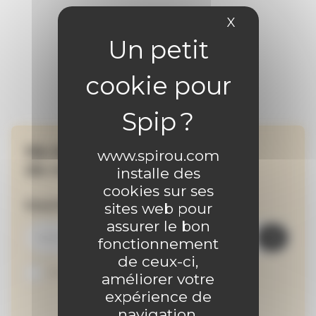
X
Masquer le 
Ne manquez aucune
www.spirou.com
de nos actualités !
installe des
cookies sur ses
Inscrivez-vous à la newsletter
sites web pour
assurer le bon
fonctionnement
de ceux-ci,
Je suis abonné au site
améliorer votre
expérience de
navigation,