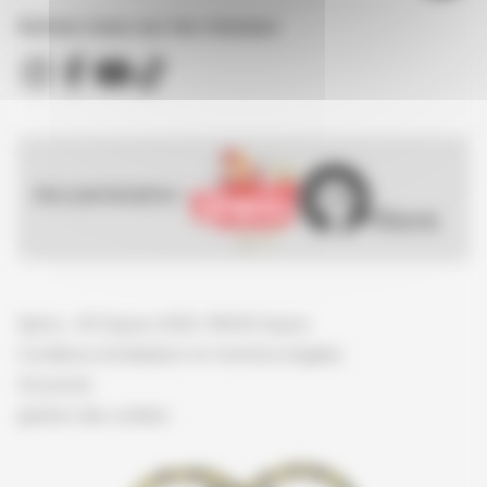
Suivez nous sur les réseaux
Nos partenaires :
Spirou - © Dupuis, 2026 / NB © Dupuis
Conditions d'utilisation et mentions légales
Vie privée
gestion des cookies