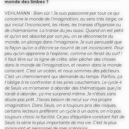
monde des limbes ?
VEHLMANN :
Bien sûr ! Je suis passionné par tout ce qui
concerne le monde de l’imagination, au sens très large, ce
qui inclut l’inconscient, les rêves, les transes d’hypnose ou
de chamanisme. La transe du jeu aussi. Quand on est petit
et qu’on est absorbé par son jeu, on se déconnecte du
monde, on plonge dans l’imaginaire. Je suis persuadé que
la façon qu’on a d’écrire se nourrit de cet inconscient. Pour
peu qu’on apprenne à l’explorer, comme on ferait du surf !
Il faut être sur la ligne de crête, aller pêcher des choses
dans le monde de l’imagination, et revenir dans le monde
conscient. C’est un océan, et nous sommes des pêcheurs.
C’est un cheminement qui demande du temps. Parfois, ça
t’oblige à te confronter à tes pires cauchemars. Le cycle 4
de Seuls va m’amener à aborder des thématiques que j’ai
tardé à aborder, ça me surprend même. Je n’étais sans
doute pas prêt. J’avais besoin de recul sur ma propre
imagination. Dans Seuls, on a toujours pris des risques,
certains lecteurs préfèrent un cycle à un autre, on n’a pas
toujours choisi la facilité. Ce jeu d’équilibre constant fait de
Seuls la série la plus importante de ma vie. C’est le plus
marquant et personnel de mes scénarios.