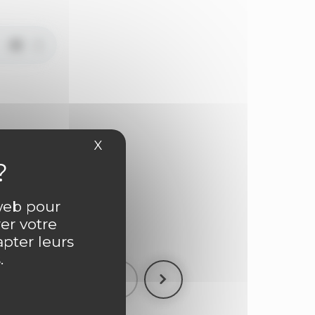
X
Masquer le bandeau des cookies
ntaire
 web pour
er votre
apter leurs
.