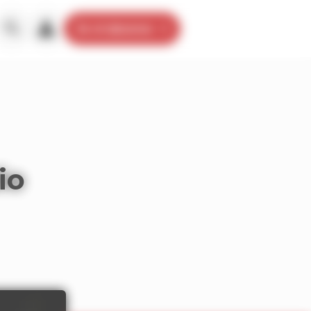
Je m’abonne
io