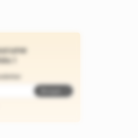
ucune
és !
wsletter
Envoyer