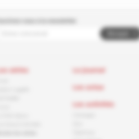
nscrivez-vous à la newsletter
Envoyer
es séries
Le journal
rnck
Les actus
aston Lagaffe
id Paddle
Les activités
ouca
Coloriages
e Petit Spirou
Jeux
es Soeurs Grémillet
Papertoys
outes les séries