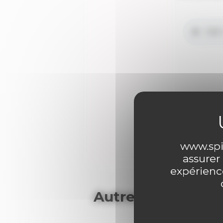
0 comme
www.spir
assurer
expérience
Autres articles