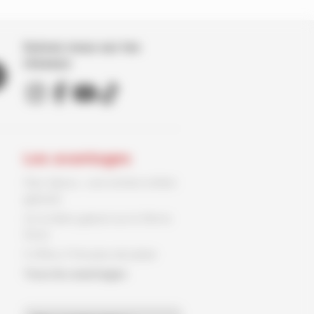
Suivez nous sur les
réseaux
Les avantages
Parc Spirou : une entrée enfant
gratuite
Un ex-libris gratuit sur le 9ème
Store
3 offres, 3 fois plus de plaisir
Tous les avantages