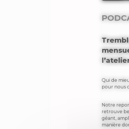
PODC
Trembl
mensu
l’atelie
Qui de mieu
pour nous o
Notre repor
retrouve be
géant, ampli
manière dont