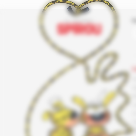
I
L
F
G
K
L
L
L
T