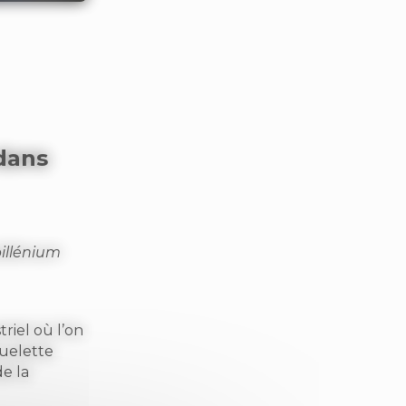
dans
illénium
riel où l’on
quelette
de la