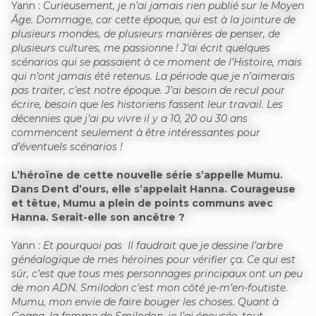
Yann :
Curieusement, je n’ai jamais rien publié sur le Moyen
Âge. Dommage, car cette époque, qui est à la jointure de
plusieurs mondes, de plusieurs manières de penser, de
plusieurs cultures, me passionne ! J’ai écrit quelques
scénarios qui se passaient à ce moment de l’Histoire, mais
qui n’ont jamais été retenus. La période que je n’aimerais
pas traiter, c’est notre époque. J’ai besoin de recul pour
écrire, besoin que les historiens fassent leur travail. Les
décennies que j’ai pu vivre il y a 10, 20 ou 30 ans
commencent seulement à être intéressantes pour
d’éventuels scénarios !
L’héroïne de cette nouvelle série s’appelle Mumu.
Dans Dent d’ours, elle s’appelait Hanna. Courageuse
et têtue, Mumu a plein de points communs avec
Hanna. Serait-elle son ancêtre ?
Yann :
Et pourquoi pas Il faudrait que je dessine l’arbre
généalogique de mes héroïnes pour vérifier ça. Ce qui est
sûr, c’est que tous mes personnages principaux ont un peu
de mon ADN. Smilodon c’est mon côté je-m’en-foutiste.
Mumu, mon envie de faire bouger les choses. Quant à