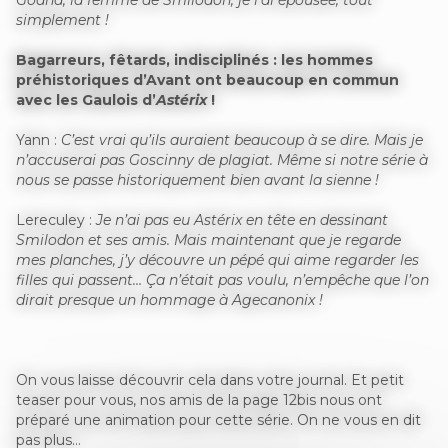
Goana, la femme de Smilodon, je l’ai épousée, tout
simplement !
Bagarreurs, fêtards, indisciplinés : les hommes
préhistoriques d’Avant ont beaucoup en commun
avec les Gaulois d’
Astérix
!
Yann :
C’est vrai qu’ils auraient beaucoup à se dire. Mais je
n’accuserai pas Goscinny de plagiat. Même si notre série à
nous se passe historiquement bien avant la sienne !
Lereculey :
Je n’ai pas eu
Astérix
en tête en dessinant
Smilodon et ses amis. Mais maintenant que je regarde
mes planches, j’y découvre un pépé qui aime regarder les
filles qui passent… Ça n’était pas voulu, n’empêche que l’on
dirait presque un hommage à Agecanonix !
On vous laisse découvrir cela dans votre journal. Et petit
teaser pour vous, nos amis de la page 12bis nous ont
préparé une animation pour cette série. On ne vous en dit
pas plus…