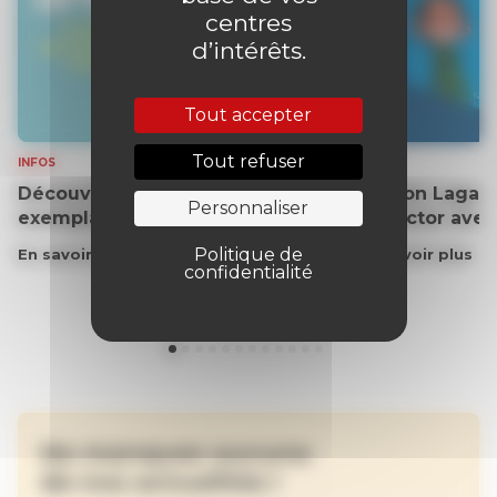
centres
d’intérêts.
Tout accepter
Tout refuser
INFOS
INFOS
Découvrez gratuitement un
Gaston Lagaff
Personnaliser
exemplaire du journal !
collector ave
Politique de
En savoir plus
En savoir plus
confidentialité
Ne manquez aucune
de nos actualités !