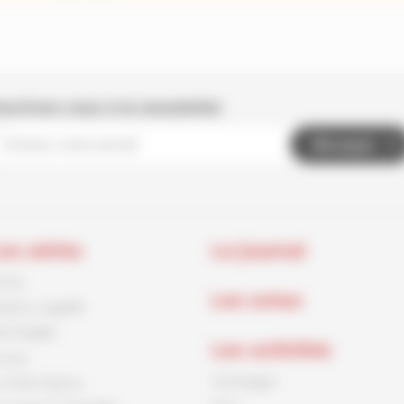
nscrivez-vous à la newsletter
Envoyer
es séries
Le journal
rnck
Les actus
aston Lagaffe
id Paddle
Les activités
ouca
Coloriages
e Petit Spirou