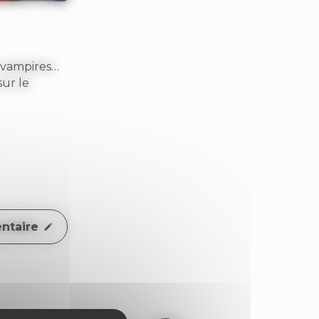
 vampires…
sur le
ntaire