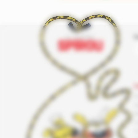
I
L
F
G
K
L
L