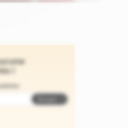
ucune
és !
wsletter
Envoyer