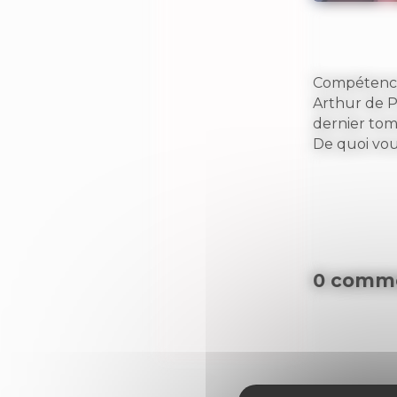
Compétence
Arthur de P
dernier tome 
De quoi vou
0 comme