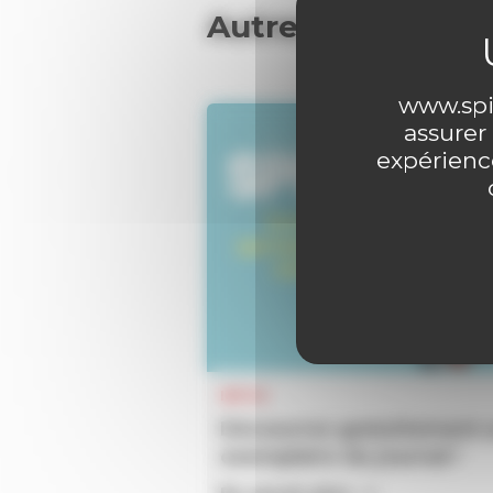
Autres articles
www.spir
assurer
expérience
INFOS
Découvrez gratuitement 
exemplaire du journal !