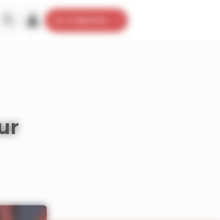
Je m’abonne
ur