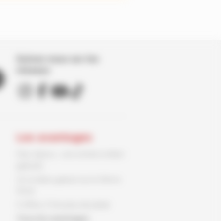
Suivez nous sur les
réseaux
Les avantages
Parc Spirou : une entrée enfant
gratuite
Un ex-libris gratuit sur le 9ème
Store
3 offres, 3 fois plus de plaisir
Tous les avantages