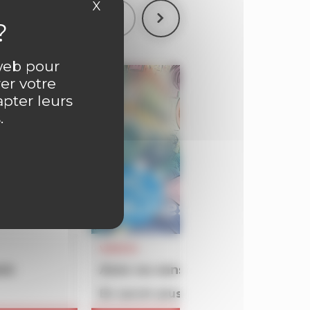
X
Masquer le bandeau des cookies
 web pour
er votre
apter leurs
.
VIDEOS
ois
Avec ou sans bulles : Atelier Se
En savoir plus