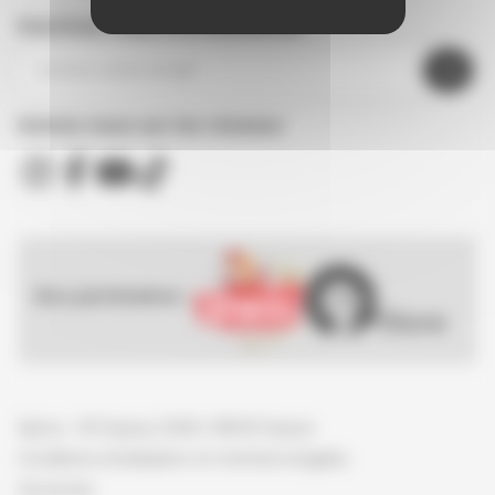
Inscrivez-vous à la newsletter
Suivez nous sur les réseaux
Nos partenaires :
Spirou - © Dupuis, 2026 / NB © Dupuis
Conditions d'utilisation et mentions légales
Vie privée