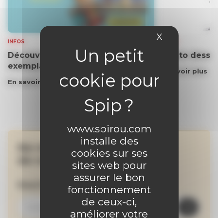
X
Masquer le 
INFOS
VIDEOS
Découvrez gratuitement un
Le tuto dessin
exemplaire du journal !
En savoir plus
En savoir plus
www.spirou.com
installe des
Ne manquez aucune
cookies sur ses
de nos actualités !
sites web pour
assurer le bon
Inscrivez-vous à la newsletter
fonctionnement
de ceux-ci,
améliorer votre