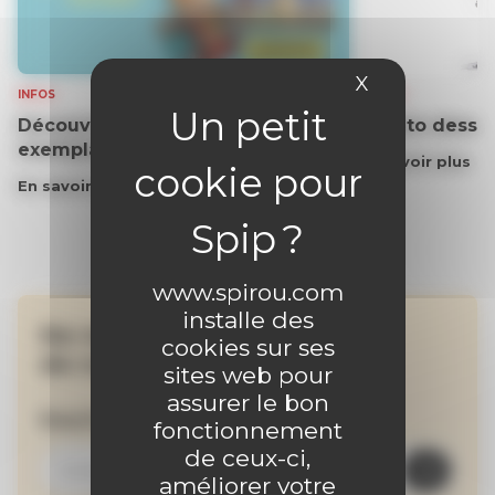
X
Masquer le 
INFOS
VIDEOS
Découvrez gratuitement un
Le tuto dessin
exemplaire du journal !
En savoir plus
En savoir plus
www.spirou.com
installe des
Ne manquez aucune
cookies sur ses
de nos actualités !
sites web pour
assurer le bon
Inscrivez-vous à la newsletter
fonctionnement
de ceux-ci,
améliorer votre