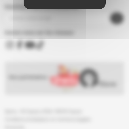
Inscrivez-vous à la newsletter
Suivez nous sur les réseaux
Nos partenaires :
Spirou - © Dupuis, 2026 / NB © Dupuis
Conditions d'utilisation et mentions légales
Vie privée