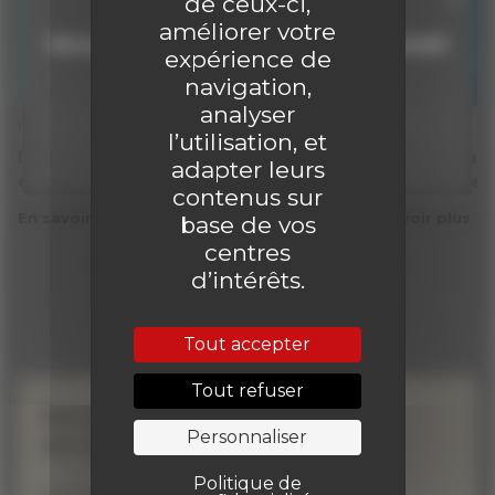
de ceux-ci,
améliorer votre
Découvrir gratuitement un numéro inédit
expérience de
!
navigation,
analyser
INFOS
INFOS
Clique ici !
l’utilisation, et
Découvrez gratuitement un
Gaston Lagaff
adapter leurs
exemplaire du journal !
collector ave
contenus sur
En savoir plus
En savoir plus
base de vos
centres
d’intérêts.
Tout accepter
Tout refuser
Ne manquez aucune
Personnaliser
de nos actualités !
Politique de