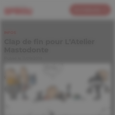
Panneau de gestion des cookies
Je m’abonne
INFOS
Clap de fin pour L’Atelier
Mastodonte
Publié le 11/09/2018