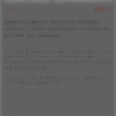
0
Après des années de bons et délirants
services, L’atelier Mastodonte a décidé de
prendre des vacances.
Mais avant de fermer ce mythique temple du 9e art, Lewis
Trondheim, Pascal Jousselin et Obion font quelques
révélations et dernières blagues dans une interview publiée
dans le
SPIROU n°4196
.
Et puis nous, on peut déjà vous annoncer la parution du
sixième album en janvier 2019 !