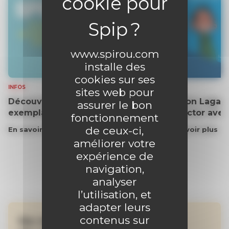
www.spirou.com
installe des
cookies sur ses
INFOS
INFOS
sites web pour
Découvrez gratuitement un
Gaston Lagaff
assurer le bon
exemplaire du journal !
collector ave
fonctionnement
de ceux-ci,
En savoir plus
En savoir plus
améliorer votre
expérience de
navigation,
analyser
l’utilisation, et
adapter leurs
contenus sur
Ne manquez aucune