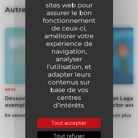
sites web pour
Autres articles
assurer le bon
fonctionnement
de ceux-ci,
améliorer votre
expérience de
navigation,
analyser
l’utilisation, et
adapter leurs
contenus sur
base de vos
INFOS
INFOS
centres
Découvrez gratuitement un
Gaston Lagaff
d’intérêts.
exemplaire du journal !
collector ave
En savoir plus
En savoir plus
Tout accepter
Tout refuser