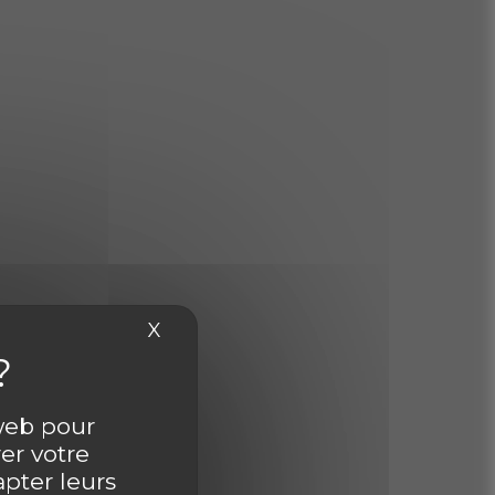
X
Masquer le bandeau des cookies
 web pour
er votre
apter leurs