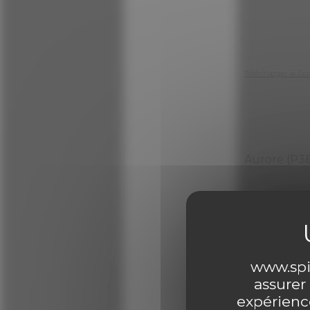
Télécharger le fic
Aurore (P3
Télécharger le fic
www.spir
assurer
expérience