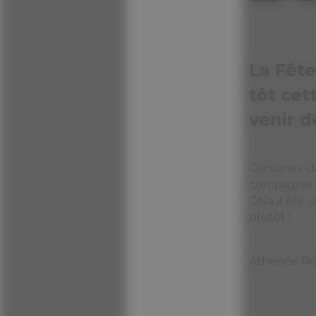
La Fête
tôt cet
venir d
Certaines c
compagnie d
Cela a été 
plutôt !
Athénée Roy