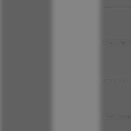
Télécharger le fic
Cédric Nicol
Télécharger le fic
École comm