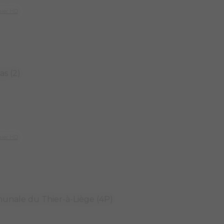
hier HD
as (2)
hier HD
unale du Thier-à-Liège (4P)