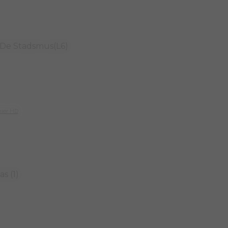
 De Stadsmus(L6)
hier HD
s (1)