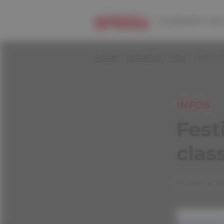
Panneau de gestion des cookies
Le journal
Les 
Accueil
Actualités
Infos
Festival 
INFOS
Fest
clas
Publié le 1