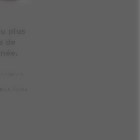
eu plus
s de
inée.
 classe en
meur. Voyez