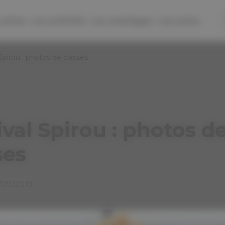
séries
Les activités
Les avantages
Les actus
Spirou : photos de classes
ival Spirou : photos d
ses
9/09/2019