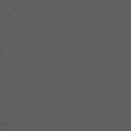
hier HD
A)
hier HD
AB)