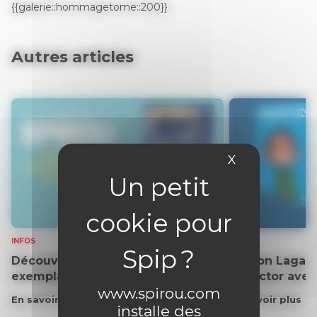
{{galerie::hommagetome::200}}
Autres articles
X
Masquer le 
INFOS
INFOS
Découvrez gratuitement un
Gaston Lagaff
exemplaire du journal !
collector ave
www.spirou.com
En savoir plus
En savoir plus
installe des