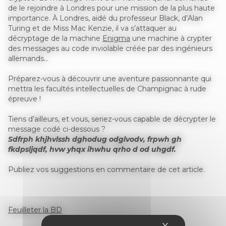
de le rejoindre à Londres pour une mission de la plus haute
importance. À Londres, aidé du professeur Black, d’Alan
Turing et de Miss Mac Kenzie, il va s’attaquer au
décryptage de la machine
Enigma
une machine à crypter
des messages au code inviolable créée par des ingénieurs
allemands…
Préparez-vous à découvrir une aventure passionnante qui
mettra les facultés intellectuelles de Champignac à rude
épreuve !
Tiens d’ailleurs, et vous, seriez-vous capable de décrypter le
message codé ci-dessous ?
Sdfrph khjhvlssh dghodug odglvodv, frpwh gh
fkdpsljqdf, hvw yhqx ihwhu qrho d od uhgdf.
Publiez vos suggestions en commentaire de cet article.
Feuilleter la BD