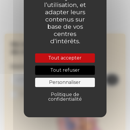
l’utilisation, et
adapter leurs
contenus sur
base de vos
centres
d’intérêts.
Ne manquez aucune
de nos actualités !
Tout accepter
Inscrivez-vous à la newsletter
Tout refuser
Personnaliser
Je suis abonné au site
Politique de
confidentialité