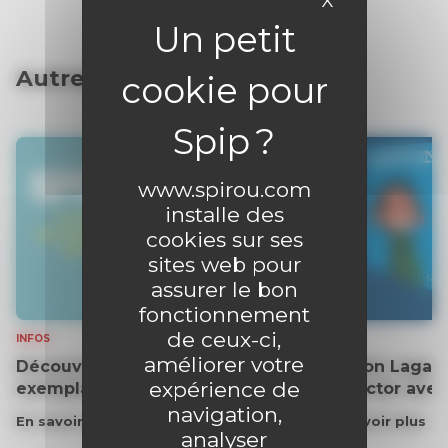
X
Masquer le 
Autres articles
www.spirou.com
installe des
cookies sur ses
sites web pour
assurer le bon
fonctionnement
de ceux-ci,
INFOS
INFOS
améliorer votre
Découvrez gratuitement un
Gaston Lagaff
expérience de
exemplaire du journal !
collector ave
navigation,
En savoir plus
En savoir plus
analyser