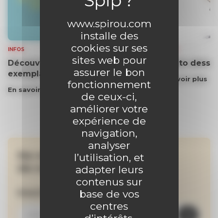
www.spirou.com
installe des
cookies sur ses
INFOS
VIDEOS
sites web pour
Découvrez gratuitement un
Le tuto dessin
assurer le bon
exemplaire du journal !
En savoir plus
fonctionnement
En savoir plus
de ceux-ci,
améliorer votre
expérience de
navigation,
analyser
Ne manquez aucune
l’utilisation, et
de nos actualités !
adapter leurs
contenus sur
Inscrivez-vous à la newsletter
base de vos
centres