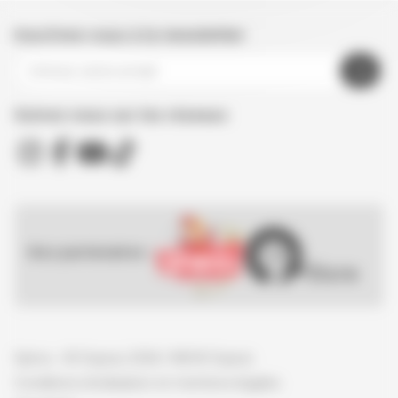
Inscrivez-vous à la newsletter
Suivez nous sur les réseaux
Nos partenaires :
Spirou - © Dupuis, 2026 / NB © Dupuis
Conditions d'utilisation et mentions légales