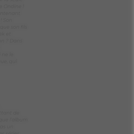
ttant de
 que l’album
pas un
es séries
marqué.
re, qui à
chtroumpfs,
La vallée des
.