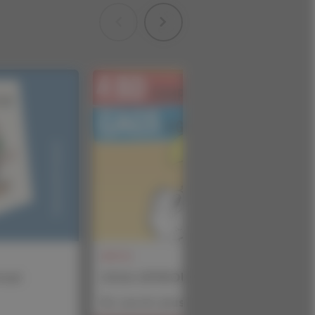
INFOS
rmat
GiGA SPiROU – été 2026
En savoir plus
ucune
és !
wsletter