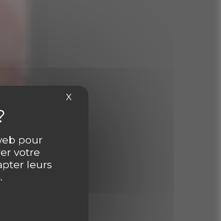
.
ntaire