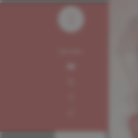
Dad et 
qu’on s
Spirou
.
de chac
quelque
de Dad 