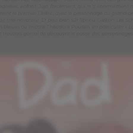
ou.com installe des cookies sur ses sites
 le bon fonctionnement de ceux-ci, amélior
Découvrir gratuitement un numéro inédit !
 de navigation, analyser l’utilisation, et ad