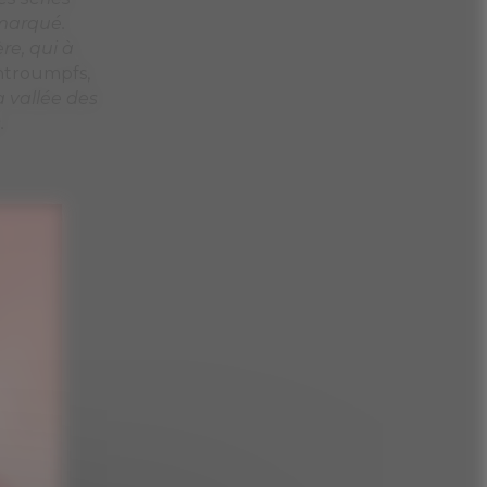
X
Masquer le bandeau des cookies
 web pour
er votre
apter leurs