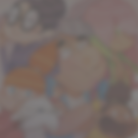
ses filles sont tellement comme n
e dit qu’ils sont forcément abonné
 Nob nous révèle donc les séries p
un de ses personnages, mais auss
s secrets de « Cocon familial », le
!