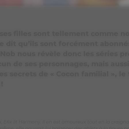
u
, Efix lit
Harmony
. Il en est amoureux tout en la craign
me, elle pourrait lui balancer des objets à la figure pa
pensée ! Il faut croire qu’Efix aime les filles fortes, com
is à Efix, ado : à la fois timide et naïf. Mais il évolue m
rection totalement différente de ce que je pouvais être
 étant lui-même un gros macho, il me semblait normal q
eu. Et puis c’est le fantasme de tous les ados un peu ge
de devenir un jour l’élève le plus populaire du lycée, 
ilial », Efix se comportera mal avec Ondine, mais sur u
 et un peu par la faute de Dad qui s’est mêlé de ce qui
s. Les choses ne sont jamais simples, chacun a sa logiq
comportements dont parfois on n’est pas fier.