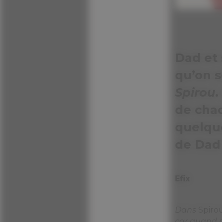
Efix
Dans
Spiro
car quand mê
force de sa 
Je ressembla
dans une di
propre père
l’imite un p
paumés que 
« Cocon fam
malentendu,
concerne pa
mène à des 
Nob