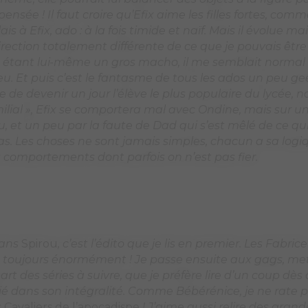
dans
Spirou
, c’est l’édito que je lis en premier. Les Fabrice
toujours énormément ! Je passe ensuite aux gags, me
art des séries à suivre, que je préfère lire d’un coup dès
ié dans son intégralité. Comme Bébérénice, je ne rate 
s
Cavaliers de l’apocadispe
! J’aime aussi relire des grand
 adorées, enfant.
Jojo
, forcément, qui m’a énormément 
ment le premier
Cédric
, avec le personnage du grand-pè
it très novateur. Et puis bien sûr
Spirou, Gaston, Les S
s bleues
ou encore
Théodore Poussin
, en particulier « 
je trouvais génial de découvrir le passé des personnages