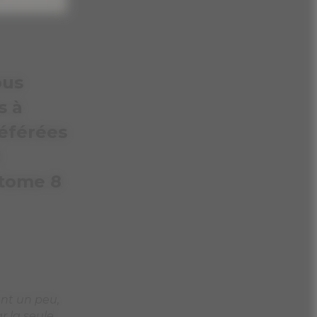
ant un peu,
r la seule
me Ondine !
aintenant
 ! Son
ue son fils
ek et
non ? Dans
n
 ne le
ue, qui