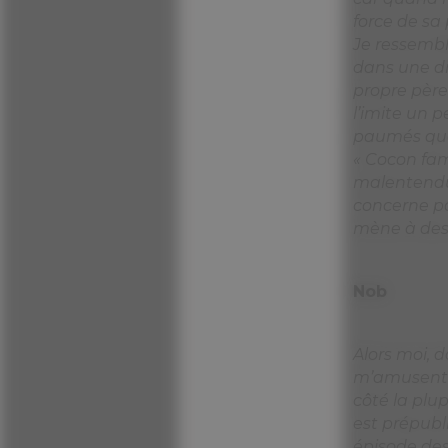
Alors moi, 
m’amusent 
côté la plup
est prépubl
épisode de
que j’avais
Mais égale
l’époque éta
Les tunique
roses », où 