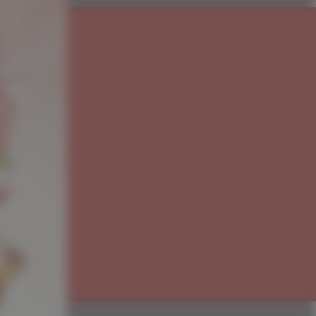
ous
s à
référées
i
 tome 8