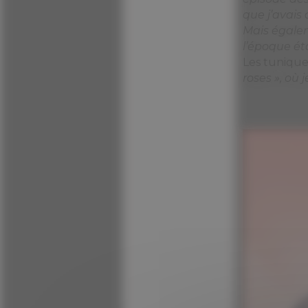
www.spir
assurer
expérience