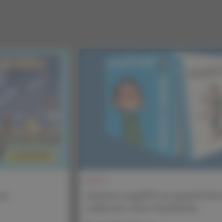
INFOS
un
Gaston Lagaffe en grand fo
collector avec Hachette
En savoir plus
Ne manquez a
de nos actualit
Inscrivez-vous à la ne