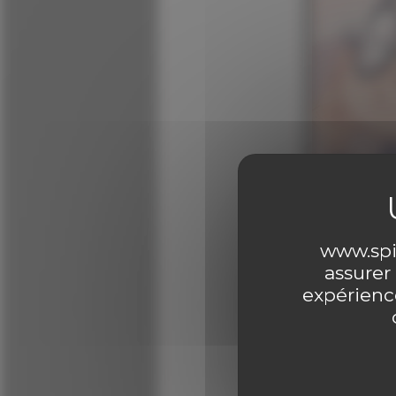
Feuilleter l
0 comme