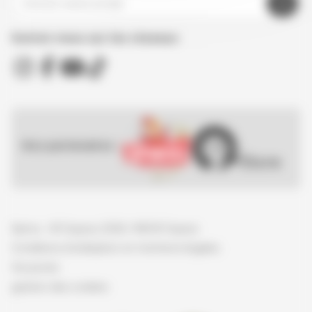
Suivez nous sur les réseaux
Nos partenaires :
Spirou - © Dupuis, 2026 / NB © Dupuis
Conditions d'utilisation et mentions légales
Vie privée
gestion des cookies