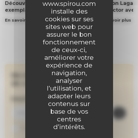
www.spirou.com
Découvrez gratuitement un
Gaston Lagaff
exemplaire du journal !
collector ave
installe des
cookies sur ses
En savoir plus
En savoir plus
sites web pour
assurer le bon
fonctionnement
de ceux-ci,
améliorer votre
expérience de
navigation,
Ne manquez aucune
analyser
de nos actualités !
l’utilisation, et
adapter leurs
Inscrivez-vous à la newsletter
contenus sur
base de vos
centres
d’intérêts.
Je suis abonné au site