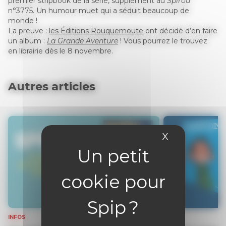
premier stripbook de la série, supplément au
Spirou
n°3775. Un humour muet qui a séduit beaucoup de
monde !
La preuve :
les Éditions Rouquemoute
ont décidé d’en faire
un album :
La Grande Aventure
! Vous pourrez le trouvez
en librairie dès le 8 novembre.
Autres articles
X
Masquer le 
INFOS
INFOS