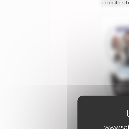
en édition tr
www.spir