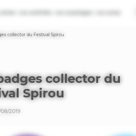
séries
Les activités
Les avantages
Les actus
es collector du Festival Spirou
badges collector du
ival Spirou
1/08/2019