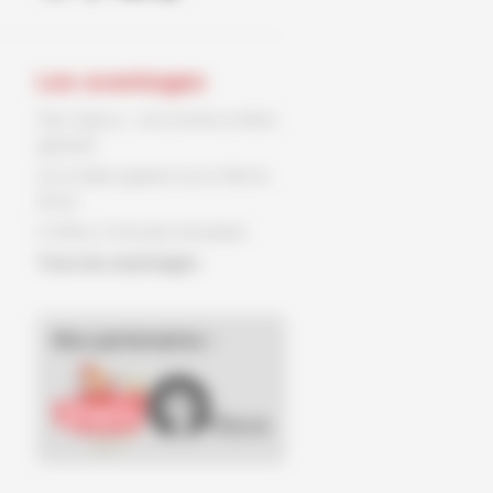
Les avantages
Parc Spirou : une entrée enfant
gratuite
Un ex-libris gratuit sur le 9ème
Store
3 offres, 3 fois plus de plaisir
Tous les avantages
Nos partenaires :