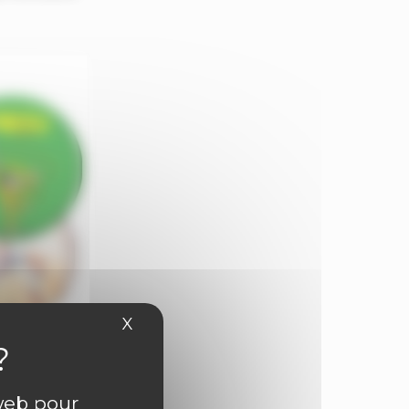
X
Masquer le bandeau des cookies
 web pour