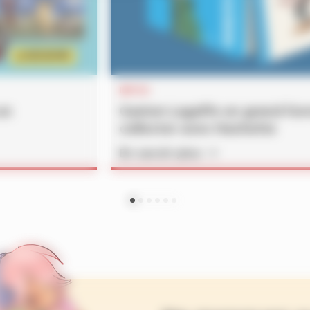
INFOS
un
Gaston Lagaffe en grand fo
collector avec Hachette
En savoir plus