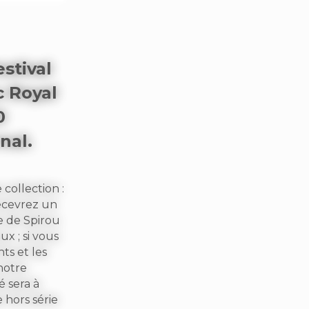
stival
c Royal
0
nal.
collection :
recevrez un
re de Spirou
x ; si vous
ts et les
notre
é sera à
 hors série