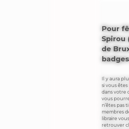
Pour fê
Spirou 
de Brux
badges 
Il y aura p
si vous ête
dans votre c
vous pourrez
n’êtes pas 
membres de 
libraire vou
retrouver c