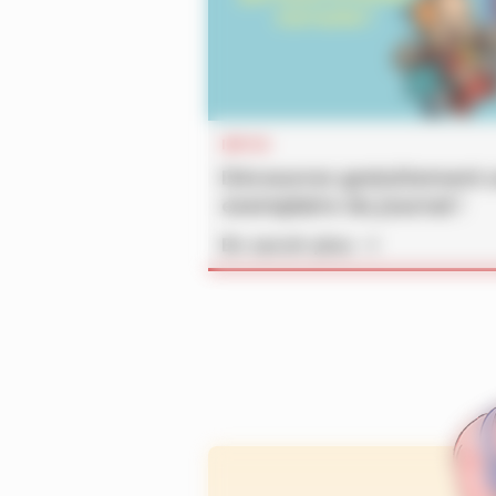
INFOS
Découvrez gratuitement 
exemplaire du journal !
En savoir plus