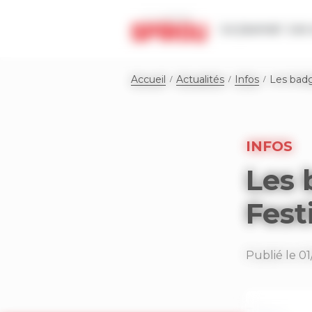
Panneau de gestion des cookies
Le journal
Les 
Accueil
Actualités
Infos
Les badg
INFOS
Les 
Fest
Publié le 0