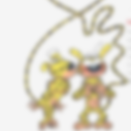
L
F
G
K
L
L
L
T