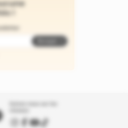
ucune
és !
wsletter
Envoyer
Suivez nous sur les
réseaux