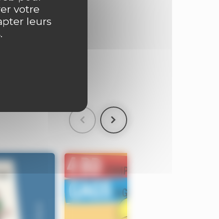
er votre
apter leurs
.
ntaire