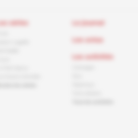
es séries
Le journal
rnck
Les actus
aston Lagaffe
id Paddle
Les activités
ouca
Coloriages
e Petit Spirou
Jeux
es Soeurs Grémillet
Papertoys
outes les séries
Tutos dessins
Tous les activités