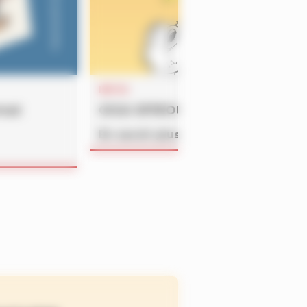
INFOS
rmat
GiGA SPiROU – été 2026
En savoir plus