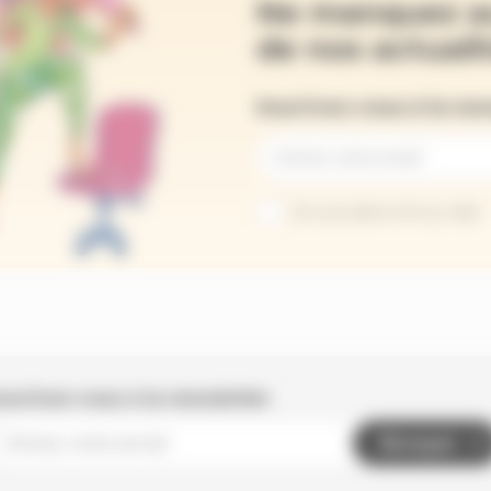
Ne manquez a
de nos actualit
Inscrivez-vous à la ne
Je suis abonné au site
nscrivez-vous à la newsletter
Envoyer