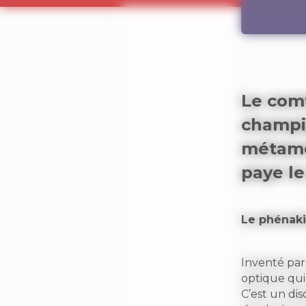
Le com
champi
métamor
paye le 
Le phénaki
Inventé par
optique qui
C’est un di