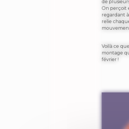
de plusieurs
On perçoit
regardant à
relie chaque
mouvement
Voilà ce que
montage qu
février !