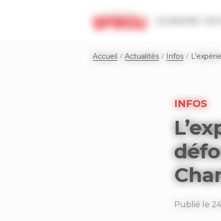
Panneau de gestion des cookies
Le journal
Les 
Accueil
Actualités
Infos
L’expér
INFOS
L’ex
défo
Cha
Publié le 2