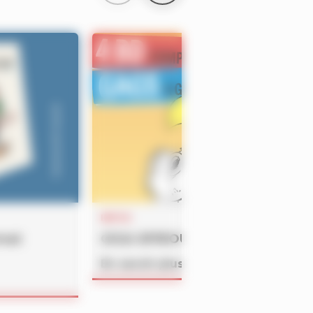
INFOS
rmat
GiGA SPiROU – été 2026
En savoir plus