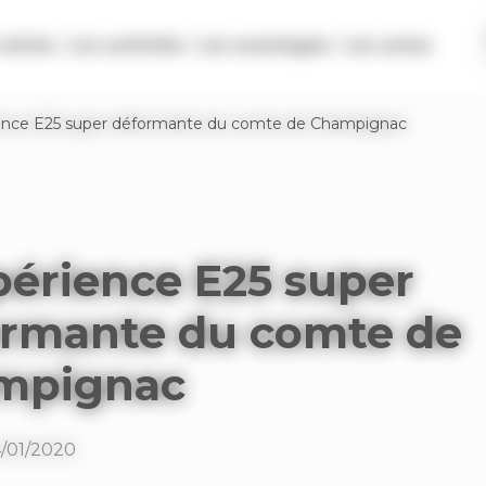
séries
Les activités
Les avantages
Les actus
ience E25 super déformante du comte de Champignac
périence E25 super
rmante du comte de
mpignac
4/01/2020