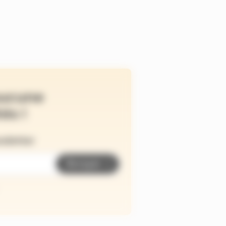
ucune
és !
wsletter
Envoyer