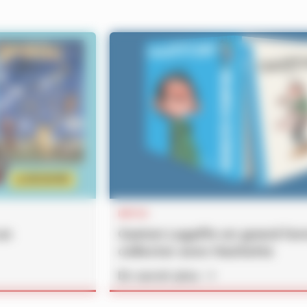
INFOS
un
Gaston Lagaffe en grand fo
collector avec Hachette
En savoir plus