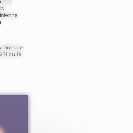
urner.
es
tinienne
u
uctions de
271 du 19