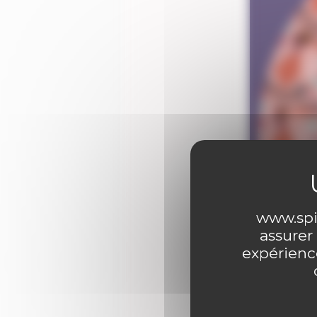
www.spir
assurer
expérience