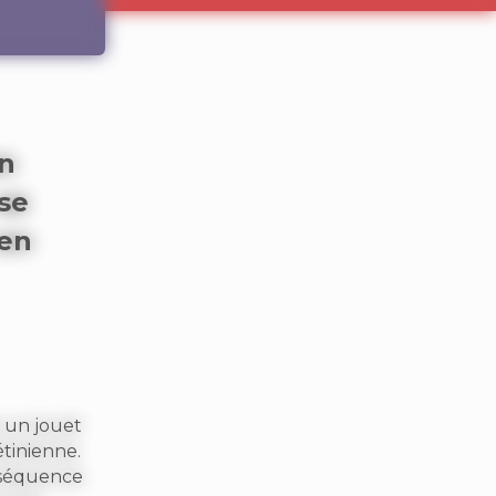
n
se
 en
t un jouet
tinienne.
 séquence