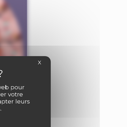
X
Masquer le bandeau des cookies
 web pour
er votre
apter leurs
.