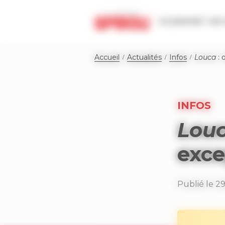
Panneau de gestion des cookies
Le journal
Les 
Accueil
Actualités
Infos
Louca
: 
INFOS
Lou
exce
Publié le 2