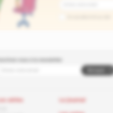
Je suis abonné au site
nscrivez-vous à la newsletter
Envoyer
es séries
Le journal
rnck