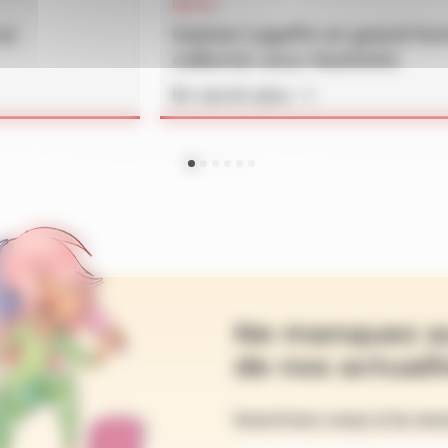
INFOS
un
Gaston Lagaffe en grand fo
collector avec Hachette
En savoir plus
Ne manquez a
de nos actualit
Inscrivez-vous à la ne