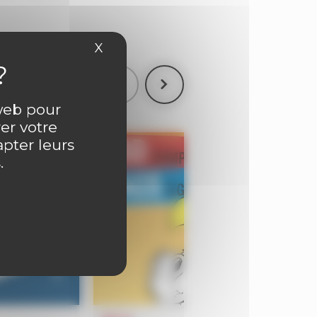
X
Masquer le bandeau des cookies
 web pour
er votre
apter leurs
.