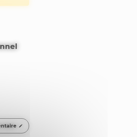
onnel
ntaire