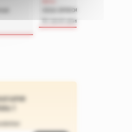
INFOS
rmat
GiGA SPiROU – été 2026
En savoir plus
ucune
és !
wsletter