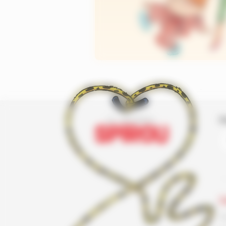
I
L
F