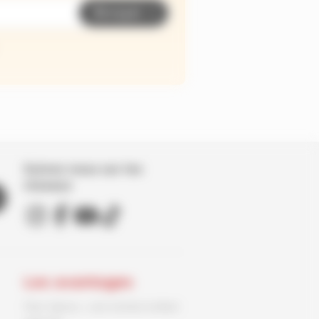
Envoyer
Suivez nous sur les
réseaux
Les avantages
Parc Spirou : une entrée enfant