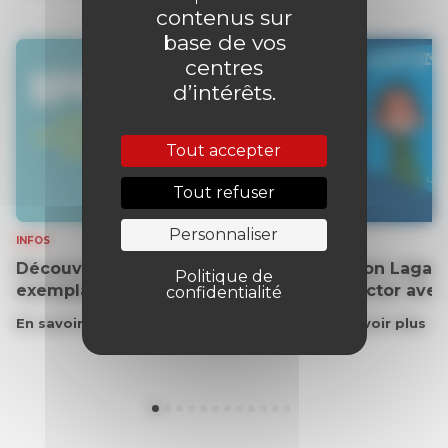
contenus sur
base de vos
centres
d’intérêts.
Tout accepter
Tout refuser
Personnaliser
INFOS
INFOS
Découvrez gratuitement un
Gaston Lagaff
Politique de
exemplaire du journal !
collector ave
confidentialité
En savoir plus
En savoir plus