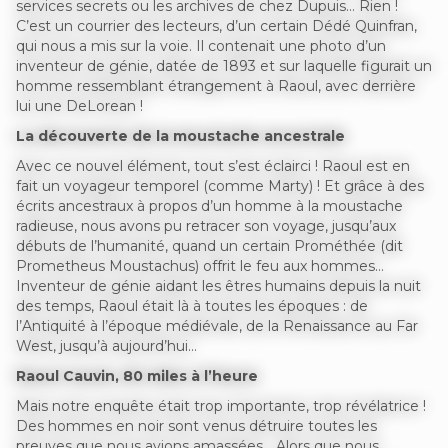
services secrets ou les archives de chez Dupuis… Rien !
C’est un courrier des lecteurs, d’un certain Dédé Quinfran,
qui nous a mis sur la voie. Il contenait une photo d’un
inventeur de génie, datée de 1893 et sur laquelle figurait un
homme ressemblant étrangement à Raoul, avec derrière
lui une DeLorean !
La découverte de la moustache ancestrale
Avec ce nouvel élément, tout s’est éclairci ! Raoul est en
fait un voyageur temporel (comme Marty) ! Et grâce à des
écrits ancestraux à propos d’un homme à la moustache
radieuse, nous avons pu retracer son voyage, jusqu’aux
débuts de l’humanité, quand un certain Prométhée (dit
Prometheus Moustachus) offrit le feu aux hommes…
Inventeur de génie aidant les êtres humains depuis la nuit
des temps, Raoul était là à toutes les époques : de
l’Antiquité à l’époque médiévale, de la Renaissance au Far
West, jusqu’à aujourd’hui…
Raoul Cauvin, 80 miles à l’heure
Mais notre enquête était trop importante, trop révélatrice !
Des hommes en noir sont venus détruire toutes les
preuves que nous avions amassées… Alors que nous