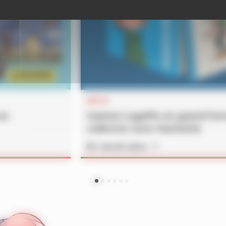
INFOS
un
Gaston Lagaffe en grand fo
collector avec Hachette
En savoir plus