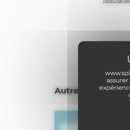
Télécharger
0 comme
www.spir
assurer
expérience
Autres articles