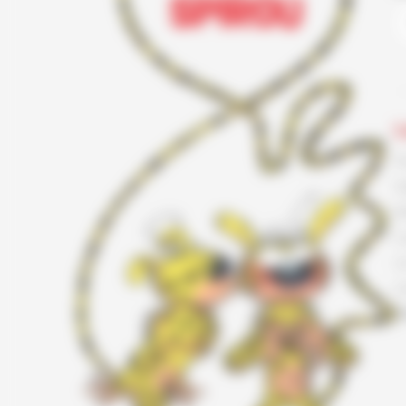
L
F
G
K
L
L
L
T