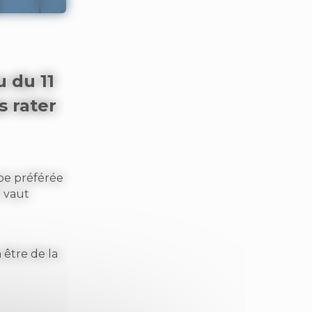
u du 11
s rater
ipe préférée
l vaut
 être de la