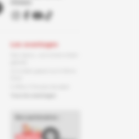
réseaux
Les avantages
Parc Spirou : une entrée enfant
gratuite
Un ex-libris gratuit sur le 9ème
Store
3 offres, 3 fois plus de plaisir
Tous les avantages
Nos partenaires :