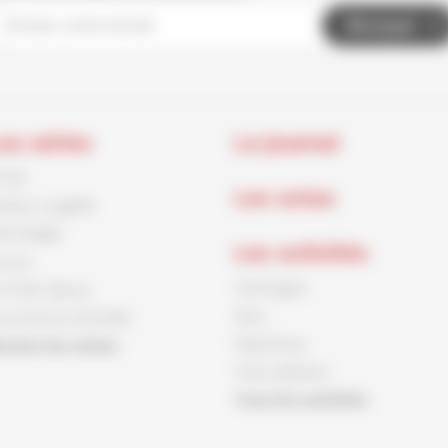
Envoyer
es séries
Le journal
rnck
Les actus
aston Lagaffe
id Paddle
Les activités
ouca
Coloriages
e Petit Spirou
Jeux
es Soeurs Grémillet
Papertoys
outes les séries
Tutos dessins
Tous les activités