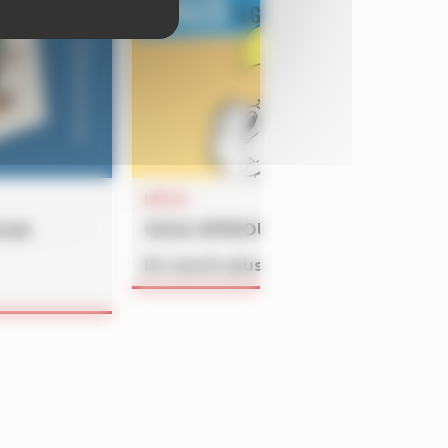
INFOS
rmat
GiGA SPiROU – été 2026
En savoir plus