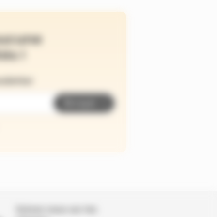
ucune
és !
wsletter
Envoyer
Suivez nous sur les