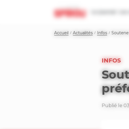
Panneau de gestion des cookies
Le journal
Les 
Accueil
Actualités
Infos
Soutenez
INFOS
Sout
préf
Publié le 0