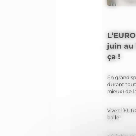
L’EURO 
juin au 
ça !
En grand sp
durant tout
mieux) de la
Vivez l’EURO
balle !