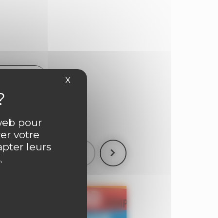
ntaire
X
Masquer le bandeau des cookies
 web pour
er votre
apter leurs
.