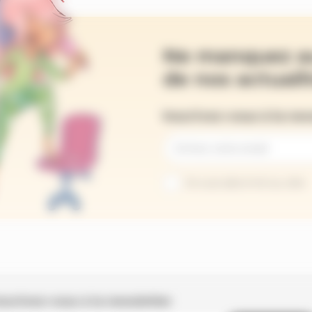
Ne manquez a
de nos actualit
Inscrivez-vous à la ne
Je suis abonné au site
nscrivez-vous à la newsletter