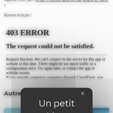
Fabrice Erre, du «
Fil de l’Histoire raconté par Ariane et Nino
».
Bonne écoute !
Autres articles
X
Masquer le 