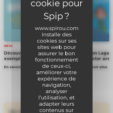
www.spirou.com
installe des
cookies sur ses
sites web pour
INFOS
INFOS
assurer le bon
Découvrez gratuitement un
Gaston Lagaff
exemplaire du journal !
collector ave
fonctionnement
de ceux-ci,
En savoir plus
En savoir plus
améliorer votre
expérience de
navigation,
analyser
l’utilisation, et
adapter leurs
contenus sur
Ne manquez aucune