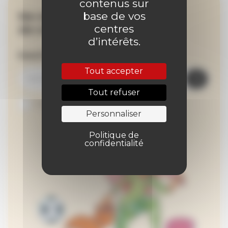
contenus sur
base de vos
Ne manquez aucune
centres
de nos actualités !
d’intérêts.
Inscrivez-vous à la newsletter
Tout accepter
Tout refuser
Je suis abonné au site
Personnaliser
Politique de
confidentialité