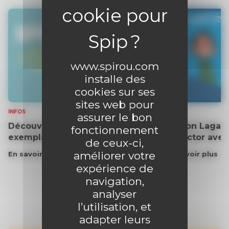
www.spirou.com
installe des
cookies sur ses
sites web pour
INFOS
INFOS
assurer le bon
Découvrez gratuitement un
Gaston Lagaff
fonctionnement
exemplaire du journal !
collector ave
de ceux-ci,
améliorer votre
En savoir plus
En savoir plus
expérience de
navigation,
analyser
l’utilisation, et
adapter leurs