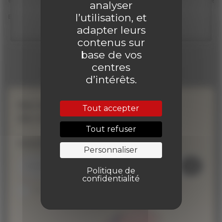
exemplaire du journal !
collector ave
analyser
Clique ici !
l’utilisation, et
En savoir plus
En savoir plus
adapter leurs
contenus sur
base de vos
centres
d’intérêts.
Ne manquez aucune
Tout accepter
de nos actualités !
Tout refuser
Inscrivez-vous à la newsletter
Personnaliser
Politique de
confidentialité
Je suis abonné au site