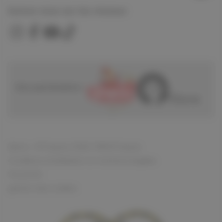
Suivez nous sur les réseaux
Nos partenaires :
Spirou - © Dupuis, 2026 / NB © Dupuis
Conditions d'utilisation et mentions légales
Vie privée
gestion des cookies