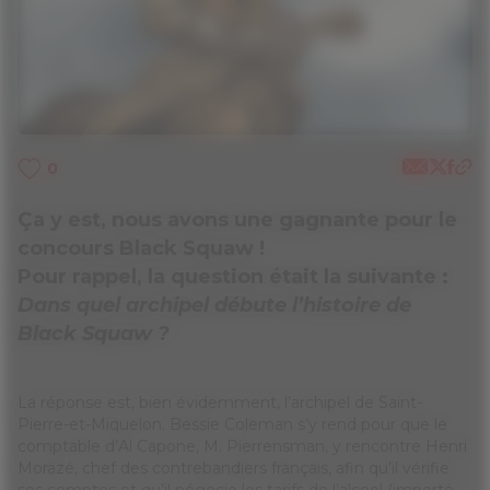
0
Ça y est, nous avons une gagnante pour le
concours Black Squaw !
Pour rappel, la question était la suivante :
Dans quel archipel débute l’histoire de
Black Squaw ?
La réponse est, bien évidemment, l’archipel de Saint-
Pierre-et-Miquelon. Bessie Coleman s’y rend pour que le
comptable d’Al Capone, M. Pierrensman, y rencontre Henri
Morazé, chef des contrebandiers français, afin qu’il vérifie