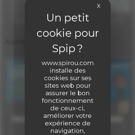
X
Masquer le 
Autres articles
www.spirou.com
installe des
cookies sur ses
sites web pour
assurer le bon
fonctionnement
de ceux-ci,
améliorer votre
Découvrir gratuitement un numéro inédit
INFOS
INFOS
expérience de
!
Découvrez gratuitement un
Gaston Lagaff
navigation,