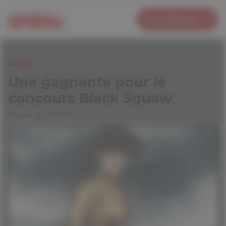
Panneau de gestion des cookies
Je m’abonne
INFOS
Une gagnante pour le
concours Black Squaw
Publié le 09/09/2020