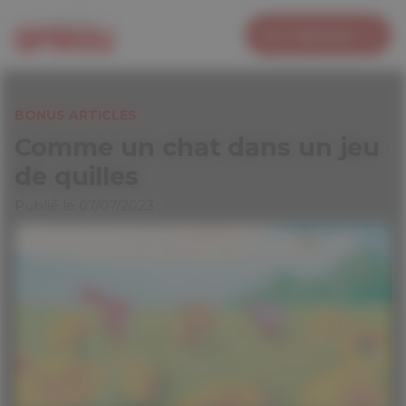
Panneau de gestion des cookies
Je m’abonne
BONUS ARTICLES
Comme un chat dans un jeu
de quilles
Publié le 07/07/2023