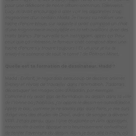
pour une dédicace de notre album commun, Edelweiss.
Lucy m’avait encouragé à aller voir les aquarelles trop
mignonnes d’un certain Madd. Je l’avais vu réaliser une
tache d’encre bleue, sur laquelle il avait composé un chat
d’une mignonnerie incroyable en la retravaillant avec des
traits blancs. J’ai surveillé son Instragam, après ça. Pour
ceux que ça intéresse, le fameux chat composé dans une
tache d’encre s’y trouve toujours ! Et un jour je lui ai
envoyé le scénario de tout le tome 1 de Poltron Minet.
Quelle est ta formation de dessinateur, Madd ?
Madd
: Enfant, je regardais beaucoup de dessins animés
Disney et rêvais de travailler dans l’animation. J’adorais
décortiquer les images clés d’Aladdin, par exemple.
Comme il n’y avait pas de formation au dessin dans la ville
de l’Yonne où j’habitais, j’ai appris le dessin en autodidacte.
Après le bac, comme je ne savais pas quoi faire, je me suis
dirigé vers des études de Droit, avant de songer à devenir
VRP. J’étais perdu, quoi ! Une étudiante en Arts appliqués
rencontrée à cette époque m’a heureusement convaincu
de tenter l’aventure du dessin. Alors je suis allé à Paris, où