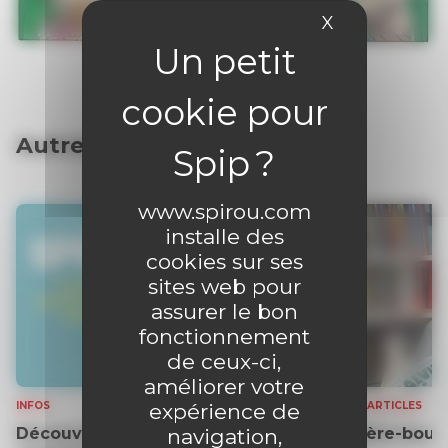
X
Masquer le 
Autres articles
www.spirou.com
installe des
cookies sur ses
sites web pour
assurer le bon
fonctionnement
de ceux-ci,
améliorer votre
INFOS
BONUS ARTICLES
expérience de
Découvrez gratuitement un
L’arrière-bout
navigation,