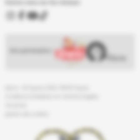
Suivez nous sur les réseaux
Nos partenaires :
Spirou - © Dupuis, 2026 / NB © Dupuis
Conditions d'utilisation et mentions légales
Vie privée
gestion des cookies