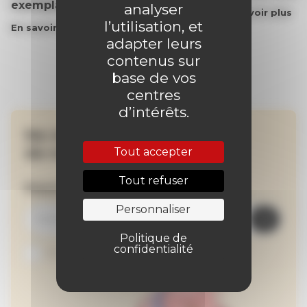
exemplaire du journal !
analyser
En savoir plus
l’utilisation, et
En savoir plus
adapter leurs
contenus sur
base de vos
centres
d’intérêts.
Ne manquez aucune
de nos actualités !
Tout accepter
Tout refuser
Inscrivez-vous à la newsletter
Personnaliser
Politique de
confidentialité
Je suis abonné au site