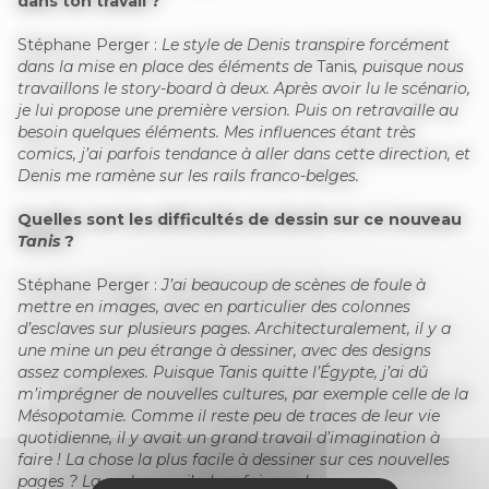
dans ton travail ?
Stéphane Perger :
Le style de Denis transpire forcément
dans la mise en place des éléments de
Tanis
, puisque nous
travaillons le story-board à deux. Après avoir lu le scénario,
je lui propose une première version. Puis on retravaille au
besoin quelques éléments. Mes influences étant très
comics, j’ai parfois tendance à aller dans cette direction, et
Denis me ramène sur les rails franco-belges.
Quelles sont les difficultés de dessin sur ce nouveau
Tanis
?
Stéphane Perger :
J’ai beaucoup de scènes de foule à
mettre en images, avec en particulier des colonnes
d’esclaves sur plusieurs pages. Architecturalement, il y a
une mine un peu étrange à dessiner, avec des designs
assez complexes. Puisque Tanis quitte l’Égypte, j’ai dû
m’imprégner de nouvelles cultures, par exemple celle de la
Mésopotamie. Comme il reste peu de traces de leur vie
quotidienne, il y avait un grand travail d’imagination à
faire ! La chose la plus facile à dessiner sur ces nouvelles
pages ? La roche, car j’adore faire ça !