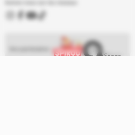
Suivez nous sur les réseaux
Nos partenaires :
Spirou - © Dupuis, 2026 / NB © Dupuis
Conditions d'utilisation et mentions légales
Vie privée
gestion des cookies