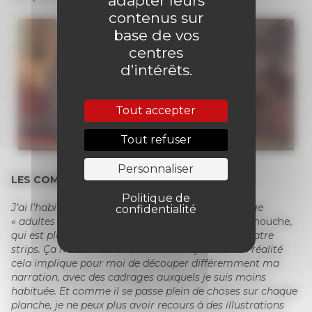
adapter leurs
contenus sur
base de vos
centres
d’intérêts.
Tout accepter
Tout refuser
Personnaliser
LES COMBATS DE CAROLE MAUREL
Politique de
J’ai l’habitude de travailler sur des formats de page
confidentialité
« adultes », c’est-à-dire avec trois strips. Pour
Mi-mouche
,
qui est plutôt un format
«
franco-belge », il y a quatre
strips. Ça n’a l’air de rien, dit comme ça, mais en réalité
cela implique pour moi de découper différemment ma
narration, avec des cadrages auxquels je suis moins
habituée. Et comme il se passe plein de choses sur chaque
planche, je ne peux plus avoir recours à des illustrations