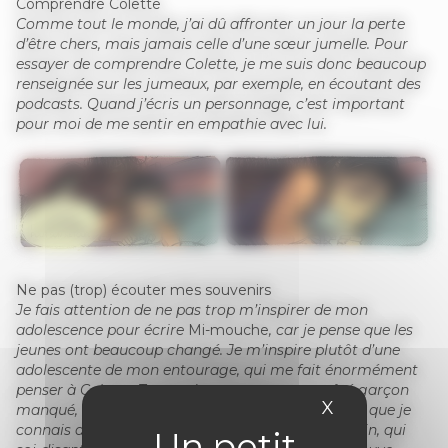
Comprendre Colette
Comme tout le monde, j’ai dû affronter un jour la perte
d’être chers, mais jamais celle d’une sœur jumelle. Pour
essayer de comprendre Colette, je me suis donc beaucoup
renseignée sur les jumeaux, par exemple, en écoutant des
podcasts. Quand j’écris un personnage, c’est important
pour moi de me sentir en empathie avec lui.
Ne pas (trop) écouter mes souvenirs
Je fais attention de ne pas trop m’inspirer de mon
adolescence pour écrire
Mi-mouche
, car je pense que les
jeunes ont beaucoup changé. Je m’inspire plutôt d’une
adolescente de mon entourage, qui me fait énormément
penser à Colette. Toutes deux partagent un côté garçon
X
Masquer le 
manqué, comme on disait avant. Et l’adolescente que je
connais déteste qu’on la réduise à son côté féminin, qui