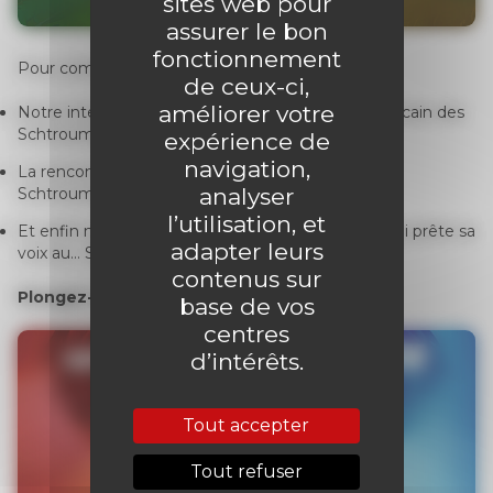
sites web pour
assurer le bon
fonctionnement
Pour compléter votre lecture, retrouvez :
de ceux-ci,
améliorer votre
Notre interview de Chris Miller
, le réalisateur américain des
Schtroumpfs
expérience de
navigation,
La rencontre avec Pam Brady
, la scénariste des
analyser
Schtroumpfs
l’utilisation, et
Et enfin notre entretien avec Philippe Katerine
, qui prête sa
adapter leurs
voix au… Schtroumpf Coquet !
contenus sur
Plongez-vous dans la bande annonce
base de vos
centres
d’intérêts.
Tout accepter
Tout refuser