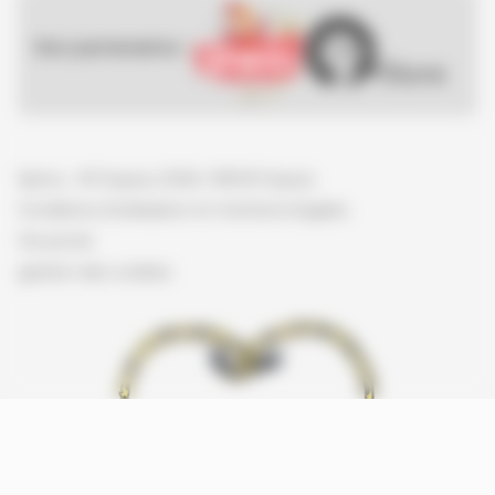
Nos partenaires :
Spirou - © Dupuis, 2026 / NB © Dupuis
Conditions d'utilisation et mentions légales
Vie privée
gestion des cookies