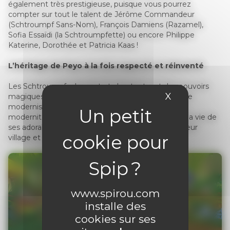
également très prestigieuse, puisque vous pourrez
compter sur tout le talent de Jérôme Commandeur
(Schtroumpf Sans-Nom), François Damiens (Razamel),
Sofia Essaïdi (la Schtroumpfette) ou encore Philippe
Katerine, Dorothée et Patricia Kaas !
L’héritage de Peyo à la fois respecté et réinventé
Les Schtroumpfs dansent et chantent, ont des pouvoirs
X
Masquer le 
magiques et un destin de sauveurs du monde. Une
modernisation qui vient prolonger, sans la trahir, la
modernité intemporelle de Peyo, qui avait centré la vie de
ses adorables petits personnages sur celle vie de leur
village et de leur petite communauté.
www.spirou.com
installe des
cookies sur ses