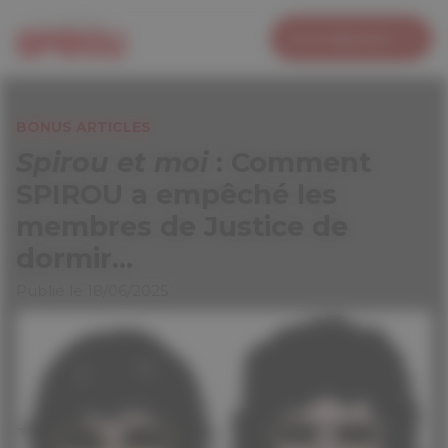
Panneau de gestion des cookies
Je m’abonne
BONUS ARTICLES
Spirou et moi
: Comment
SPIROU a empêché les
membres de Justice de
dormir…
Publié le 18/06/2025