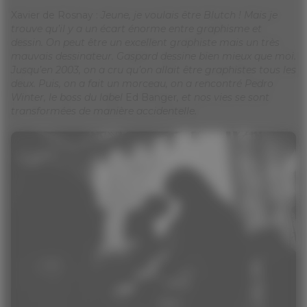
Xavier de Rosnay :
Jeune, je voulais être Blutch ! Mais je
trouve qu’il y a un écart énorme entre graphisme et
dessin. On peut être un excellent graphiste mais un très
mauvais dessinateur. Gaspard dessine bien mieux que moi.
Jusqu’en 2003, on a cru qu’on allait être graphistes tous les
deux. Puis, on a fait un morceau, on a rencontré Pedro
Winter, le boss du label
Ed Banger
, et nos vies se sont
transformées de manière accidentelle.