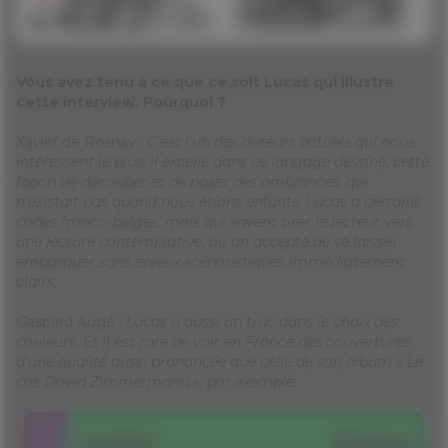
Vous avez tenu à ce que ce soit Lucas qui illustre
cette interview. Pourquoi ?
Xavier de Rosnay :
C’est l’un des auteurs actuels qui nous
intéressent le plus. Il excelle dans ce langage dessiné, cette
façon de découper et de poser des ambiances, qui
n’existait pas quand nous étions enfants. Lucas a certains
codes franco-belges, mais qui savent tirer le lecteur vers
une lecture contemplative, où on accepte de se laisser
embarquer sans enjeux scénaristiques immédiatement
clairs.
Gaspard Augé :
Lucas a aussi un truc dans le choix des
couleurs. Et il est rare de voir en France des couvertures
d’une qualité aussi prononcée que celle de son album « Le
cas David Zimmermann », par exemple.