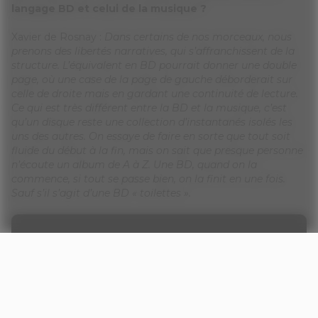
langage BD et celui de la musique ?
Xavier de Rosnay :
Dans certains de nos morceaux, nous
prenons des libertés narratives, qui s’affranchissent de la
structure. L’équivalent en BD pourrait donner une double
page, où une case de la page de gauche déborderait sur
celle de droite mais en gardant une continuité de lecture.
Ce qui est très différent entre la BD et la musique, c’est
qu’un disque reste une collection d’instantanés isolés les
uns des autres. On essaye de faire en sorte que tout soit
fluide du début à la fin, mais on sait que presque personne
n’écoute un album de A à Z. Une BD, quand on la
commence, si tout se passe bien, on la finit en une fois.
Sauf s’il s’agit d’une BD « toilettes ».