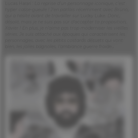
Lucas Harari :
La reprise d’un personnage iconique, c’est
hyper casse-gueule ! J’en parlais récemment avec Brüno,
qui a hésité avant de travailler sur
Lucky Luke
. Donc,
désolé, mais je ne suis pas sûr d’accepter ta proposition,
Xavier ! En plus, je n’aime pas trop moderniser les vieilles
séries. Je suis attaché aux époques qui caractérisent les
personnages, avec les petits costards désuets qui vont
bien, les jolies bagnoles, l’ambiance guerre froide…