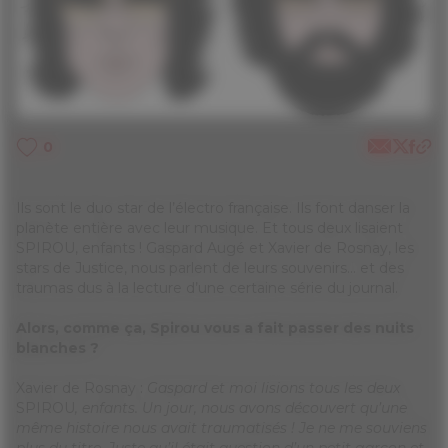
0
Ils sont le duo star de l’électro française. Ils font danser la
planète entière avec leur musique. Et tous deux lisaient
SPIROU, enfants ! Gaspard Augé et Xavier de Rosnay, les
stars de Justice, nous parlent de leurs souvenirs… et des
traumas dus à la lecture d’une certaine série du journal.
Alors, comme ça, Spirou vous a fait passer des nuits
blanches ?
Xavier de Rosnay :
Gaspard et moi lisions tous les deux
SPIROU
, enfants. Un jour, nous avons découvert qu’une
même histoire nous avait traumatisés ! Je ne me souviens
plus du titre. Juste qu’il était question d’un petit garçon et