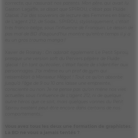
correcte, qui rassurait nos parents. Mon père, qui avait lu
Gaston Lagaffe
, se disait que
SPIROU
, c’était pas
Fluide
Glacial
. J’ai des souvenirs de lecture des
Femmes en blanc
,
de
L’agent 212,
de
Soda
…
SPIROU
, stylistiquement, c’était
très franco-belge, sous l’influence de Franquin. Le dessin de
pas mal de BD d’aujourd’hui montre qu’entre-temps il y a
eu un gros trauma manga !
Xavier de Rosnay :
On adorait également
Le Petit Spirou
,
presque une version soft du
Pervers pépère
de
Fluide
glacial
! En tant qu’écolier, c’était facile de s’identifier aux
personnages. J’ai même eu un prof de gym qui
ressemblait à Monsieur Mégot ! Tout ce qu’on absorbe
jusqu’à l’âge de 9 ou 10 ans laisse une empreinte,
consciente ou non. Je ne pense pas qu’on mène nos vies
actuelles sous l’influence de L’agent 212, ni de quelque
autre héros que ce soit, mais quelques vannes du Petit
Spirou existent peut-être encore dans certains de nos
comportements…
Vous avez tous les deux une formation de graphistes.
La BD ne vous a jamais tentés ?