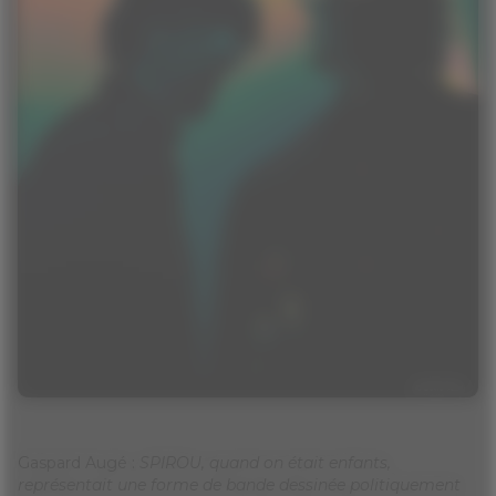
Gaspard Augé :
SPIROU, quand on était enfants,
représentait une forme de bande dessinée politiquement